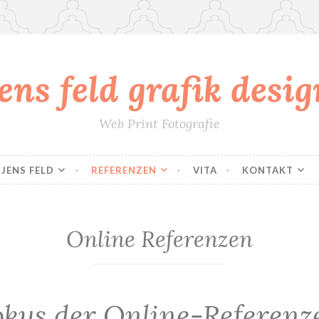
jens feld grafik desig
Web Print Fotografie
JENS FELD
REFERENZEN
VITA
KONTAKT
Online Referenzen
okus der Online-Referenz