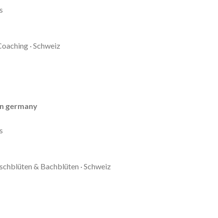
s
Coaching · Schweiz
in germany
s
uschblüten & Bachblüten · Schweiz