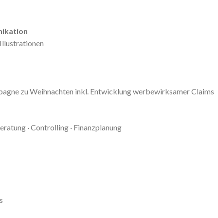
nikation
Illustrationen
agne zu Weihnachten inkl. Entwicklung werbewirksamer Claims
ratung · Controlling · Finanzplanung
s